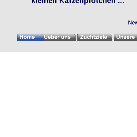
            kleinen Katzenpfötchen ... 
New